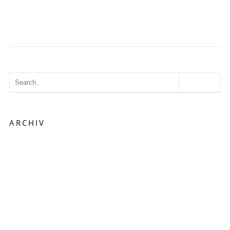
←
Previous
Next
→
ARCHIV
August 2015
Juli 2015
Februar 2015
Januar 2015
September 2014
Juli 2014
Juni 2014