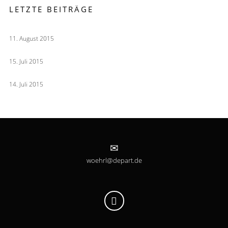
LETZTE BEITRÄGE
DEPART unterstützt die Landesgartenschau 2018
11. August 2015
PRAX – ganz in ROT
15. Juli 2015
Golfen in Willich – WILL ICH!
14. Juli 2015
woehrl@depart.de