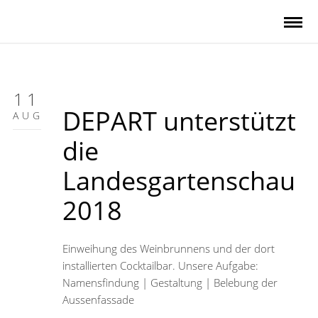
11
DEPART unterstützt
AUG
die
Landesgartenschau
2018
Einweihung des Weinbrunnens und der dort
installierten Cocktailbar. Unsere Aufgabe:
Namensfindung | Gestaltung | Belebung der
Aussenfassade