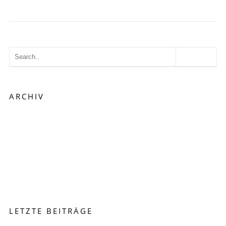
ARCHIV
August 2015
Juli 2015
Februar 2015
Januar 2015
September 2014
Juli 2014
Juni 2014
LETZTE BEITRÄGE