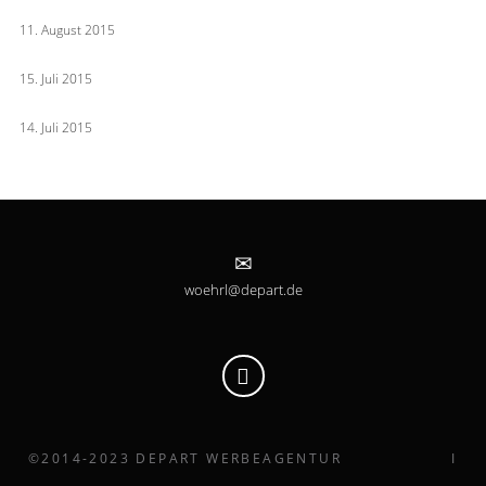
DEPART unterstützt die Landesgartenschau 2018
11. August 2015
PRAX – ganz in ROT
15. Juli 2015
Golfen in Willich – WILL ICH!
14. Juli 2015
woehrl@depart.de
©2014-2023 DEPART WERBEAGENTUR
IMPRESSUM
I
DATENSCHUTZ