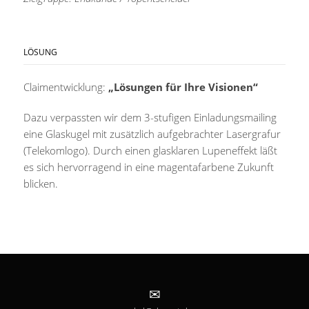
LÖSUNG
Claimentwicklung:
„Lösungen für Ihre Visionen“
Dazu verpassten wir dem 3-stufigen Einladungsmailing
eine Glaskugel mit zusätzlich aufgebrachter Lasergrafur
(Telekomlogo). Durch einen glasklaren Lupeneffekt läßt
es sich hervorragend in eine magentafarbene Zukunft
blicken.