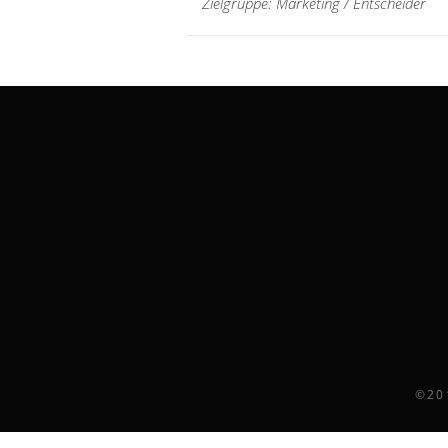
Zielgruppe: Marketing / Entscheider
woehrl@depart.de
©20